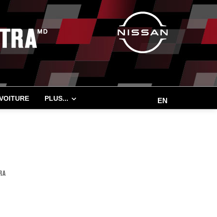
 VOITURE
PLUS...
EN
RA