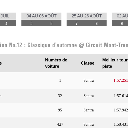
 JUIL.
04 AU 06 AOÛT
25 AU 26 AOÛT
02 AU
4
5
6
7
8
9
tion No.12 : Classique d’automne @ Circuit Mont-Tre
Numéro de
Meilleur tour
e
Classe
voiture
piste
1
Sentra
1:57.251
n
32
Sentra
1:57.614
95
Sentra
1:57.942
427
Sentra
1:58.431