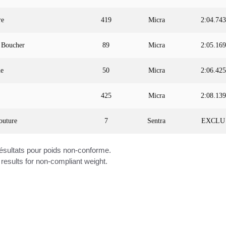
re
419
Micra
2:04.743
 Boucher
89
Micra
2:05.169
ue
50
Micra
2:06.425
425
Micra
2:08.139
outure
7
Sentra
EXCLU
résultats pour poids non-conforme.
results for non-compliant weight.