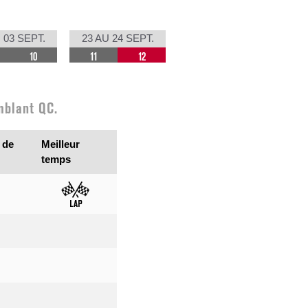
 03 SEPT.
23 AU 24 SEPT.
10
11
12
mblant QC.
 de
Meilleur
temps