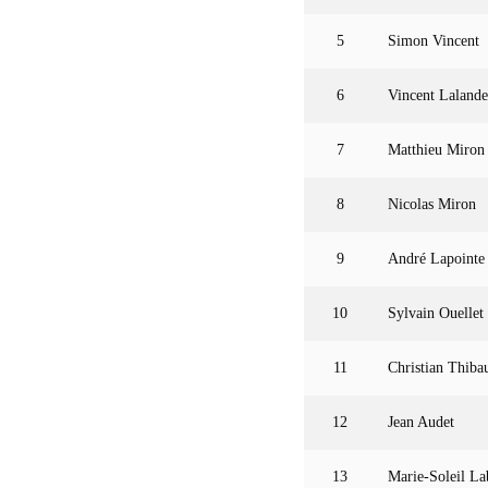
5
Simon Vincent
6
Vincent Lalande
7
Matthieu Miron
8
Nicolas Miron
9
André Lapointe
10
Sylvain Ouellet
11
Christian Thibau
12
Jean Audet
13
Marie-Soleil La