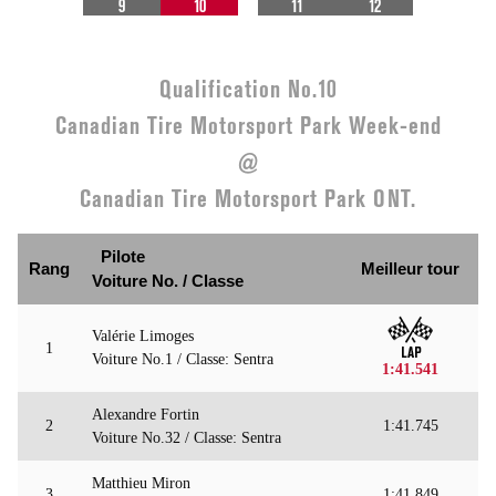
9
10
11
12
Qualification No.10
Canadian Tire Motorsport Park Week-end
@
Canadian Tire Motorsport Park ONT.
Pilote
Rang
Meilleur tour
Voiture No. / Classe
Valérie Limoges
1
Voiture No.1 / Classe: Sentra
1:41.541
Alexandre Fortin
2
1:41.745
Voiture No.32 / Classe: Sentra
Matthieu Miron
3
1:41.849