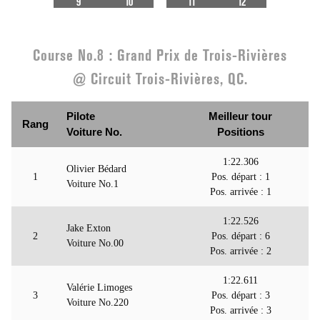
9
10
11
12
Course No.8 : Grand Prix de Trois-Rivières
@ Circuit Trois-Rivières, QC.
Pilote
Meilleur tour
Rang
Voiture No.
Positions
1:22.306
Olivier Bédard
1
Pos. départ : 1
Voiture No.1
Pos. arrivée : 1
1:22.526
Jake Exton
2
Pos. départ : 6
Voiture No.00
Pos. arrivée : 2
1:22.611
Valérie Limoges
3
Pos. départ : 3
Voiture No.220
Pos. arrivée : 3