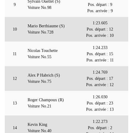
Sylvain Ouellet (S)
9
Pos. départ : 9
Voiture No.98
Pos. arrivée : 9
1:23.605
Mario Berthiaume (S)
10
Pos. départ : 12
Voiture No.728
Pos. arrivée : 10
1:24.233
Nicolas Touchette
11
Pos. départ : 15
Voiture No.55
Pos. arrivée : 11
1:24.769
Alex P Habrich (S)
12
Pos. départ : 17
Voiture No.75
Pos. arrivée : 12
1:26.030
Roger Champoux (R)
13
Pos. départ : 23
Voiture No.21
Pos. arrivée : 13
1:22.273
Kevin King
14
Pos. départ : 2
Voiture No.40