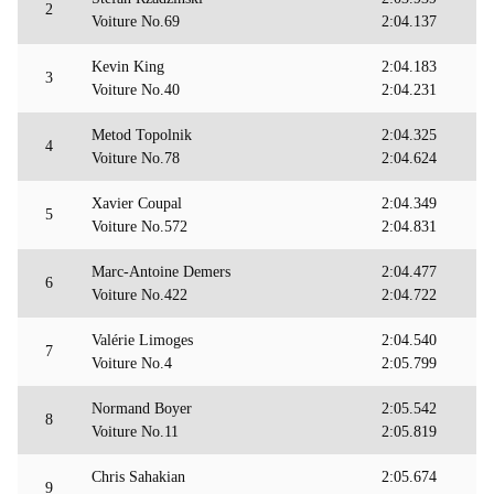
2
Voiture No.69
2:04.137
Kevin King
2:04.183
3
Voiture No.40
2:04.231
Metod Topolnik
2:04.325
4
Voiture No.78
2:04.624
Xavier Coupal
2:04.349
5
Voiture No.572
2:04.831
Marc-Antoine Demers
2:04.477
6
Voiture No.422
2:04.722
Valérie Limoges
2:04.540
7
Voiture No.4
2:05.799
Normand Boyer
2:05.542
8
Voiture No.11
2:05.819
Chris Sahakian
2:05.674
9