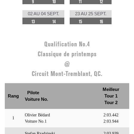
9
10
11
12
02 AU 04 SEPT.
23 AU 25 SEPT.
13
14
15
16
Qualification No.4
Classique de printemps
@
Circuit Mont-Tremblant, QC.
Meilleur
Pilote
Rang
Tour 1
Voiture No.
Tour 2
Olivier Bédard
2:03.442
1
Voiture No.1
2:03.944
Stefan Rzadzinski
2:03.939