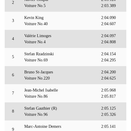
2
Voiture No.5
2:03.389
Kevin King
2:04.090
3
Voiture No.40
2:04.607
Valérie Limoges
2:04.097
4
Voiture No.4
2:04.808
Stefan Rzadzinski
2:04.154
5
Voiture No.69
2:04.295
Bruno St-Jacques
2:04.200
6
Voiture No.220
2:04.625
Jean-Michel Isabelle
2:05.068
7
Voiture No.86
2:05.817
Stefan Gauthier (R)
2:05.125
8
Voiture No.96
2:05.326
Marc-Antoine Demers
2:05.141
9