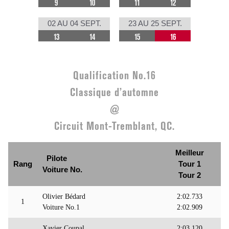
9
10
11
12
02 AU 04 SEPT.
23 AU 25 SEPT.
13
14
15
16
Qualification No.16
Classique d’automne
@
Circuit Mont-Tremblant, QC.
Meilleur
Pilote
Rang
Tour 1
Voiture No.
Tour 2
Olivier Bédard
2:02.733
1
Voiture No.1
2:02.909
Xavier Coupal
2:03.120