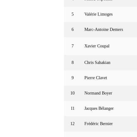
5
Valérie Limoges
6
Marc-Antoine Demers
7
Xavier Coupal
8
Chris Sahakian
9
Pierre Clavet
10
Normand Boyer
11
Jacques Bélanger
12
Frédéric Bernier