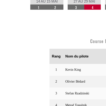
14 AU 15 MAI
27 AU 29 MAI
1
2
3
4
Course 
Rang
Nom du pilote
1
Kevin King
2
Olivier Bédard
3
Stefan Rzadzinski
4
Metod Topolnik