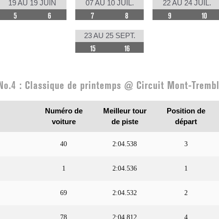
19 AU 19 JUIN
07 AU 10 JUIL.
22 AU 24 JUIL.
5
6
7
8
9
10
23 AU 25 SEPT.
15
16
No.4 : Classique de printemps @ Circuit Mont-Trembl
Numéro de
Meilleur tour
Position de
voiture
de piste
départ
40
2:04.538
3
1
2:04.536
1
69
2:04.532
2
78
2:04.812
4