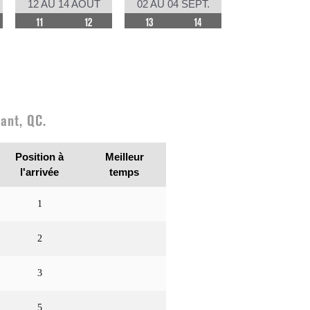
12 AU 14 AOÛT
02 AU 04 SEPT.
11
12
13
14
ant, QC.
Position à
Meilleur
l'arrivée
temps
1
2
3
5