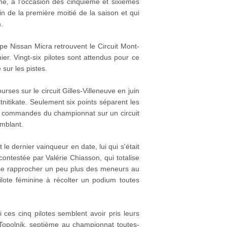
ine, à l'occasion des cinquième et sixièmes
 de la première moitié de la saison et qui
m.
e Nissan Micra retrouvent le Circuit Mont-
er. Vingt-six pilotes sont attendus pour ce
sur les pistes.
es sur le circuit Gilles-Villeneuve en juin
itikate. Seulement six points séparent les
es commandes du championnat sur un circuit
emblant.
le dernier vainqueur en date, lui qui s'était
ontestée par Valérie Chiasson, qui totalise
e se rapprocher un peu plus des meneurs au
lote féminine à récolter un podium toutes
 ces cinq pilotes semblent avoir pris leurs
 Topolnik, septième au championnat toutes-