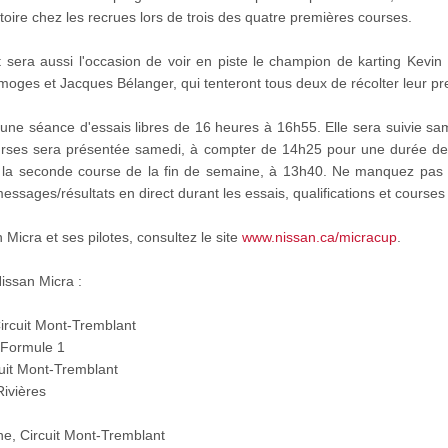
toire chez les recrues lors de trois des quatre premières courses.
sera aussi l'occasion de voir en piste le champion de karting Kevin 
 Limoges et Jacques Bélanger, qui tenteront tous deux de récolter leur pr
r une séance d'essais libres de 16 heures à 16h55. Elle sera suivie sam
rses sera présentée samedi, à compter de 14h25 pour une durée de
a seconde course de la fin de semaine, à 13h40. Ne manquez pas au
sages/résultats en direct durant les essais, qualifications et courses
Micra et ses pilotes, consultez le site
www.nissan.ca/micracup
.
issan Micra :
ircuit Mont-Tremblant
e Formule 1
rcuit Mont-Tremblant
Rivières
e, Circuit Mont-Tremblant