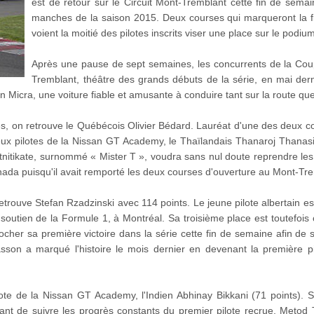
est de retour sur le Circuit Mont-Tremblant cette fin de sema
manches de la saison 2015. Deux courses qui marqueront la fin
voient la moitié des pilotes inscrits viser une place sur le podiu
Après une pause de sept semaines, les concurrents de la Coup
Tremblant, théâtre des grands débuts de la série, en mai derni
icra, une voiture fiable et amusante à conduire tant sur la route que 
, on retrouve le Québécois Olivier Bédard. Lauréat d'une des deux cours
ux pilotes de la Nissan GT Academy, le Thaïlandais Thanaroj Thanasitn
itnitikate, surnommé « Mister T », voudra sans nul doute reprendre l
ada puisqu'il avait remporté les deux courses d'ouverture au Mont-Tr
rouve Stefan Rzadzinski avec 114 points. Le jeune pilote albertain est 
outien de la Formule 1, à Montréal. Sa troisième place est toutefois c
ocher sa première victoire dans la série cette fin de semaine afin d
son a marqué l'histoire le mois dernier en devenant la première pi
te de la Nissan GT Academy, l'Indien Abhinay Bikkani (71 points). Si
sant de suivre les progrès constants du premier pilote recrue, Metod