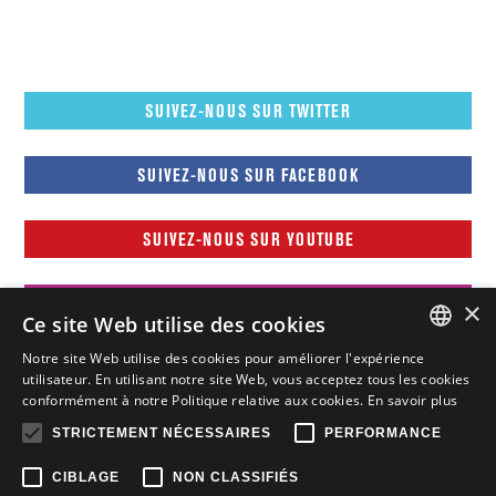
SUIVEZ-NOUS SUR TWITTER
SUIVEZ-NOUS SUR FACEBOOK
SUIVEZ-NOUS SUR YOUTUBE
SUIVEZ-NOUS SUR INSTAGRAM
×
Ce site Web utilise des cookies
Notre site Web utilise des cookies pour améliorer l'expérience
FRENCH
utilisateur. En utilisant notre site Web, vous acceptez tous les cookies
conformément à notre Politique relative aux cookies.
En savoir plus
FRENCH
STRICTEMENT NÉCESSAIRES
PERFORMANCE
ENGLISH
CIBLAGE
NON CLASSIFIÉS