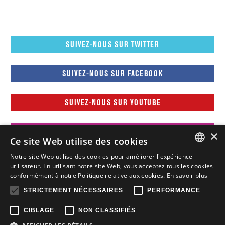
SUIVEZ-NOUS SUR TWITTER
SUIVEZ-NOUS SUR FACEBOOK
SUIVEZ-NOUS SUR YOUTUBE
SUIVEZ-NOUS SUR INSTAGRAM
×
Ce site Web utilise des cookies
Notre site Web utilise des cookies pour améliorer l'expérience
FRENCH
utilisateur. En utilisant notre site Web, vous acceptez tous les cookies
conformément à notre Politique relative aux cookies.
En savoir plus
FRENCH
STRICTEMENT NÉCESSAIRES
PERFORMANCE
ENGLISH
CIBLAGE
NON CLASSIFIÉS
Tous droits réservés © Nissan Canada Inc., 2015-2026
Vie