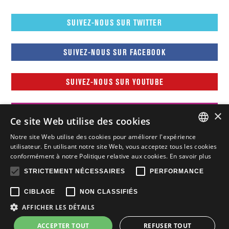
SUIVEZ-NOUS SUR TWITTER
SUIVEZ-NOUS SUR FACEBOOK
SUIVEZ-NOUS SUR YOUTUBE
SUIVEZ-NOUS SUR INSTAGRAM
×
Ce site Web utilise des cookies
Notre site Web utilise des cookies pour améliorer l'expérience
FRENCH
utilisateur. En utilisant notre site Web, vous acceptez tous les cookies
conformément à notre Politique relative aux cookies.
En savoir plus
FRENCH
STRICTEMENT NÉCESSAIRES
PERFORMANCE
ENGLISH
CIBLAGE
NON CLASSIFIÉS
Tous droits réservés © Nissan Canada Inc., 2015-2026
Vie
AFFICHER LES DÉTAILS
privée
Mentions légales
ACCEPTER TOUT
REFUSER TOUT