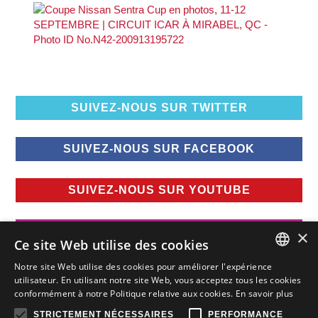
SUIVEZ-NOUS SUR TWITTER
SUIVEZ-NOUS SUR FACEBOOK
SUIVEZ-NOUS SUR YOUTUBE
SUIVEZ-NOUS SUR INSTAGRAM
×
Ce site Web utilise des cookies
Notre site Web utilise des cookies pour améliorer l'expérience
FRENCH
utilisateur. En utilisant notre site Web, vous acceptez tous les cookies
conformément à notre Politique relative aux cookies.
En savoir plus
FRENCH
STRICTEMENT NÉCESSAIRES
PERFORMANCE